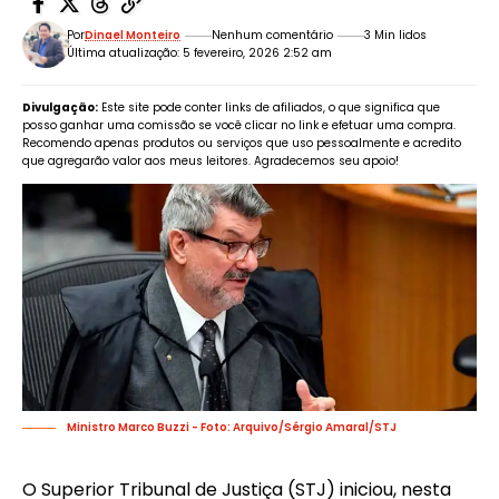
Por
Dinael Monteiro
Nenhum comentário
3 Min lidos
Última atualização: 5 fevereiro, 2026 2:52 am
Divulgação:
Este site pode conter links de afiliados, o que significa que
posso ganhar uma comissão se você clicar no link e efetuar uma compra.
Recomendo apenas produtos ou serviços que uso pessoalmente e acredito
que agregarão valor aos meus leitores. Agradecemos seu apoio!
Ministro Marco Buzzi - Foto: Arquivo/Sérgio Amaral/STJ
O Superior Tribunal de Justiça (STJ) iniciou, nesta