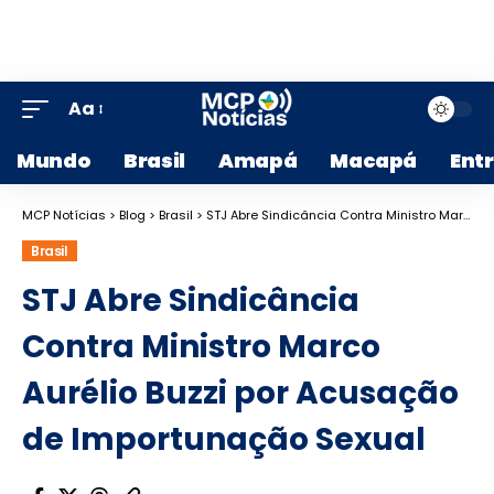
Aa
Mundo
Brasil
Amapá
Macapá
Ent
MCP Notícias
>
Blog
>
Brasil
>
STJ Abre Sindicância Contra Ministro Marco Aurélio Buzzi por Acusação de Importunação Sexual
Brasil
STJ Abre Sindicância
Contra Ministro Marco
Aurélio Buzzi por Acusação
de Importunação Sexual