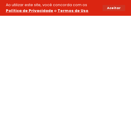
Ao utilizar este site, você concorda com os
Aceitar
Política de Privacidade
e
Termos de Uso
.