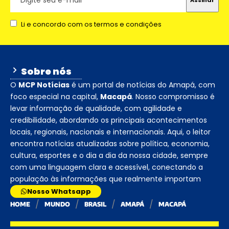
Li e concordo com os termos e condições
Sobre nós
O
MCP Notícias
é um portal de notícias do Amapá, com
foco especial na capital,
Macapá
. Nosso compromisso é
levar informação de qualidade, com agilidade e
credibilidade, abordando os principais acontecimentos
locais, regionais, nacionais e internacionais. Aqui, o leitor
encontra notícias atualizadas sobre política, economia,
cultura, esportes e o dia a dia da nossa cidade, sempre
com uma linguagem clara e acessível, conectando a
população às informações que realmente importam
Nosso Whatsapp
HOME
MUNDO
BRASIL
AMAPÁ
MACAPÁ