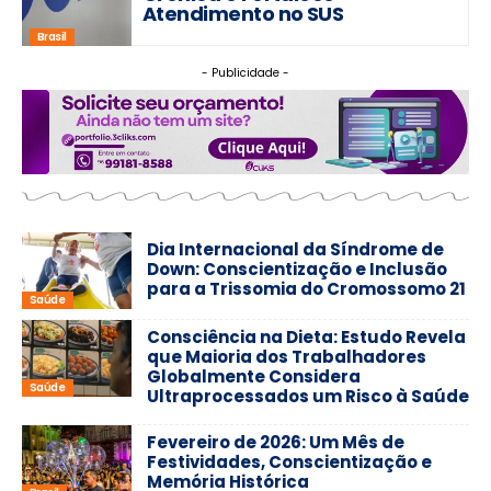
Atendimento no SUS
Brasil
- Publicidade -
Dia Internacional da Síndrome de
Down: Conscientização e Inclusão
para a Trissomia do Cromossomo 21
Saúde
Consciência na Dieta: Estudo Revela
que Maioria dos Trabalhadores
Globalmente Considera
Saúde
Ultraprocessados um Risco à Saúde
Fevereiro de 2026: Um Mês de
Festividades, Conscientização e
Memória Histórica