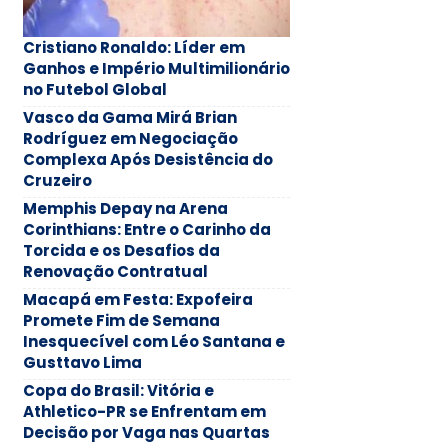
Cristiano Ronaldo: Líder em
Ganhos e Império Multimilionário
no Futebol Global
Vasco da Gama Mirá Brian
Rodríguez em Negociação
Complexa Após Desistência do
Cruzeiro
Memphis Depay na Arena
Corinthians: Entre o Carinho da
Torcida e os Desafios da
Renovação Contratual
Macapá em Festa: Expofeira
Promete Fim de Semana
Inesquecível com Léo Santana e
Gusttavo Lima
Copa do Brasil: Vitória e
Athletico-PR se Enfrentam em
Decisão por Vaga nas Quartas