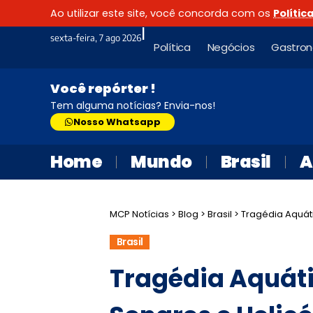
Ao utilizar este site, você concorda com os
Polític
|
sexta-feira, 7 ago 2026
Política
Negócios
Gastro
Você repórter !
Tem alguma notícias? Envia-nos!
Nosso Whatsapp
Home
Mundo
Brasil
A
MCP Notícias
>
Blog
>
Brasil
>
Tragédia Aquática n
Brasil
Tragédia Aquát