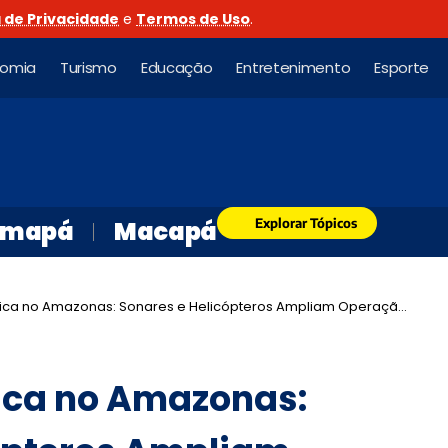
a de Privacidade
e
Termos de Uso
.
nomia
Turismo
Educação
Entretenimento
Esporte
Explorar Tópicos
mapá
Macapá
o Amazonas: Sonares e Helicópteros Ampliam Operação de Resgate Após Naufrágio
ica no Amazonas: