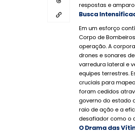
respostas e amparo 
Busca Intensific
Em um esforço contí
Corpo de Bombeiros
operação. A corpora
drones e sonares d
varredura lateral e v
equipes terrestres. 
cruciais para mapear
foram cedidos atra
governo do estado d
raio de ação e a ef
desafiador como o d
O Drama das Vítim