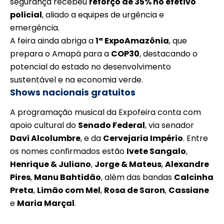
segurança recebeu
reforço de 35% no efetivo
policial
, aliado a equipes de urgência e
emergência.
A feira ainda abriga a
1ª ExpoAmazônia
, que
prepara o Amapá para a
COP30
, destacando o
potencial do estado no desenvolvimento
sustentável e na economia verde.
Shows nacionais gratuitos
A programação musical da Expofeira conta com
apoio cultural do
Senado Federal
, via senador
Davi Alcolumbre
, e da
Cervejaria Império
. Entre
os nomes confirmados estão
Ivete Sangalo
,
Henrique & Juliano
,
Jorge & Mateus
,
Alexandre
Pires
,
Manu Bahtidão
, além das bandas
Calcinha
Preta
,
Limão com Mel
,
Rosa de Saron
,
Cassiane
e
Maria Marçal
.