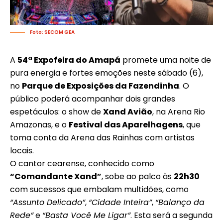
Foto: SECOM GEA
A
54ª Expofeira do Amapá
promete uma noite de
pura energia e fortes emoções neste sábado (6),
no
Parque de Exposições da Fazendinha
. O
público poderá acompanhar dois grandes
espetáculos: o show de
Xand Avião
, na Arena Rio
Amazonas, e o
Festival das Aparelhagens
, que
toma conta da Arena das Rainhas com artistas
locais.
O cantor cearense, conhecido como
“Comandante Xand”
, sobe ao palco às
22h30
com sucessos que embalam multidões, como
“Assunto Delicado”
,
“Cidade Inteira”
,
“Balanço da
Rede”
e
“Basta Você Me Ligar”
. Esta será a segunda