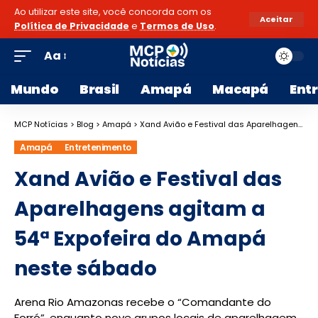
Ao utilizar este site, você concorda com os
Aceitar
Política de Privacidade
e
Termos de Uso
.
Aa
Mundo
Brasil
Amapá
Macapá
Ent
MCP Notícias
>
Blog
>
Amapá
>
Xand Avião e Festival das Aparelhagens agitam a 54ª Expofeira do Amapá neste sábado
Amapá
Entretenimento
Xand Avião e Festival das
Aparelhagens agitam a
54ª Expofeira do Amapá
neste sábado
Arena Rio Amazonas recebe o “Comandante do
Forró”, enquanto nove grupos locais de aparelhagem