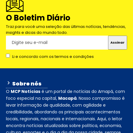
O Boletim Diário
Traz para você uma seleção das últimas notícias, tendências,
insights e dicas do mundo todo.
Li e concordo com os termos e condições
Sobre nós
O
MCP Notícias
é um portal de notícias do Amapá, com
foco especial na capital,
Macapá
. Nosso compromisso é
levar informação de qualidade, com agilidade e
credibilidade, abordando os principais acontecimentos
locais, regionais, nacionais e internacionais. Aqui, o leitor
encontra notícias atualizadas sobre política, economia,
cultura, esportes e o dia a dia da nossa cidade, sempre