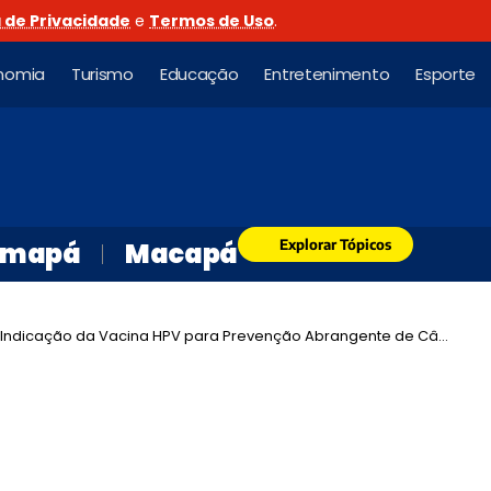
a de Privacidade
e
Termos de Uso
.
nomia
Turismo
Educação
Entretenimento
Esporte
Explorar Tópicos
mapá
Macapá
cação da Vacina HPV para Prevenção Abrangente de Cânceres de Cabeça e Pescoço