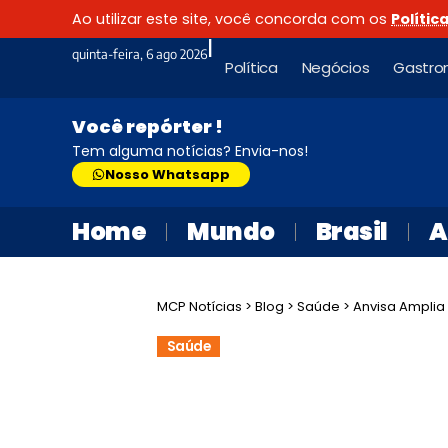
Ao utilizar este site, você concorda com os
Polític
|
quinta-feira, 6 ago 2026
Política
Negócios
Gastro
Você repórter !
Tem alguma notícias? Envia-nos!
Nosso Whatsapp
Home
Mundo
Brasil
A
MCP Notícias
>
Blog
>
Saúde
>
Anvisa Amplia Indi
Saúde