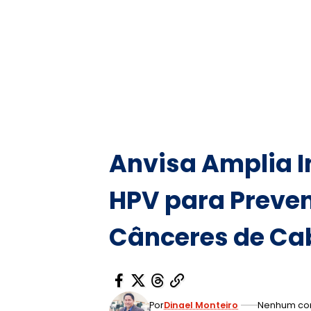
Anvisa Amplia 
HPV para Preve
Cânceres de Ca
Por
Dinael Monteiro
Nenhum co