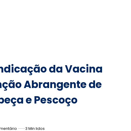
Indicação da Vacina
nção Abrangente de
beça e Pescoço
mentário
3 Min lidos