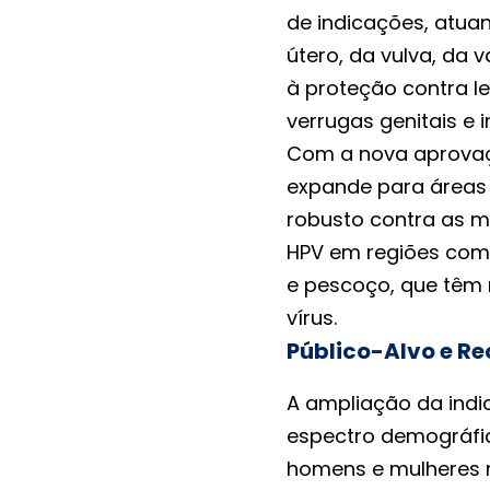
de indicações, atua
útero, da vulva, da 
à proteção contra l
verrugas genitais e 
Com a nova aprovaçã
expande para áreas 
robusto contra as 
HPV em regiões como
e pescoço, que têm 
vírus.
Público-Alvo e R
A ampliação da indi
espectro demográfic
homens e mulheres na