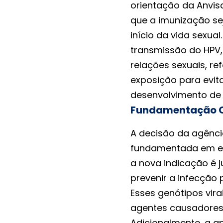
orientação da Anvisa
que a imunização se
início da vida sexu
transmissão do HPV,
relações sexuais, r
exposição para evit
desenvolvimento de
Fundamentação C
A decisão da agênci
fundamentada em evi
a nova indicação é 
prevenir a infecção 
Esses genótipos vir
agentes causadores 
Adicionalmente, a 