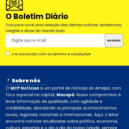
O Boletim Diário
Traz para você uma seleção das últimas notícias, tendências,
insights e dicas do mundo todo.
Li e concordo com os termos e condições
Sobre nós
O
MCP Notícias
é um portal de notícias do Amapá, com
foco especial na capital,
Macapá
. Nosso compromisso é
levar informação de qualidade, com agilidade e
credibilidade, abordando os principais acontecimentos
locais, regionais, nacionais e internacionais. Aqui, o leitor
encontra notícias atualizadas sobre política, economia,
cultura, esportes e o dia a dia da nossa cidade, sempre