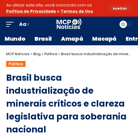
Ao utilizar este site, você concorda com os
Aceitar
Política de Privacidade
e
Termos de Uso
.
Aa
Mundo
Brasil
Amapá
Macapá
Ent
MCP Notícias
>
Blog
>
Política
>
Brasil busca industrialização de minerais críticos e clareza legislativa para soberania nacional
Política
Brasil busca
industrialização de
minerais críticos e clareza
legislativa para soberania
nacional