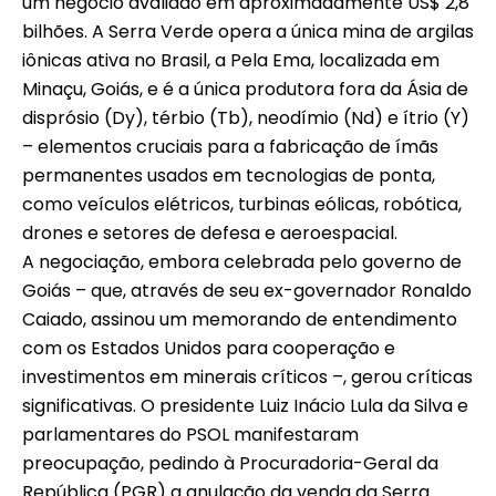
um negócio avaliado em aproximadamente US$ 2,8
bilhões. A Serra Verde opera a única mina de argilas
iônicas ativa no Brasil, a Pela Ema, localizada em
Minaçu, Goiás, e é a única produtora fora da Ásia de
disprósio (Dy), térbio (Tb), neodímio (Nd) e ítrio (Y)
– elementos cruciais para a fabricação de ímãs
permanentes usados em tecnologias de ponta,
como veículos elétricos, turbinas eólicas, robótica,
drones e setores de defesa e aeroespacial.
A negociação, embora celebrada pelo governo de
Goiás – que, através de seu ex-governador Ronaldo
Caiado, assinou um memorando de entendimento
com os Estados Unidos para cooperação e
investimentos em minerais críticos –, gerou críticas
significativas. O presidente Luiz Inácio Lula da Silva e
parlamentares do PSOL manifestaram
preocupação, pedindo à Procuradoria-Geral da
República (PGR) a anulação da venda da Serra