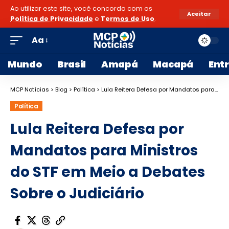
Ao utilizar este site, você concorda com os
Aceitar
Política de Privacidade
e
Termos de Uso
.
Aa
Mundo
Brasil
Amapá
Macapá
Ent
MCP Notícias
>
Blog
>
Política
>
Lula Reitera Defesa por Mandatos para Ministros do STF em Meio a Debates Sobre o Judiciário
Política
Lula Reitera Defesa por
Mandatos para Ministros
do STF em Meio a Debates
Sobre o Judiciário