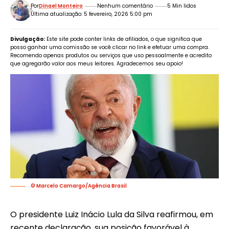
Por
Dinael Monteiro
Nenhum comentário
5 Min lidos
Última atualização: 5 fevereiro, 2026 5:00 pm
Divulgação:
Este site pode conter links de afiliados, o que significa que
posso ganhar uma comissão se você clicar no link e efetuar uma compra.
Recomendo apenas produtos ou serviços que uso pessoalmente e acredito
que agregarão valor aos meus leitores. Agradecemos seu apoio!
© Marcelo Camargo/Agência Brasil
O presidente Luiz Inácio Lula da Silva reafirmou, em
recente declaração, sua posição favorável à