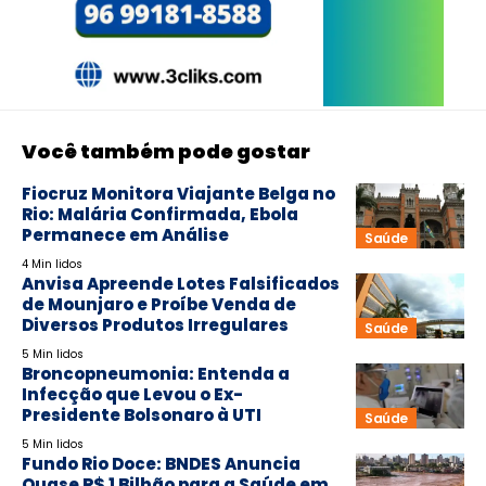
Você também pode gostar
Fiocruz Monitora Viajante Belga no
Rio: Malária Confirmada, Ebola
Permanece em Análise
Saúde
4 Min lidos
Anvisa Apreende Lotes Falsificados
de Mounjaro e Proíbe Venda de
Diversos Produtos Irregulares
Saúde
5 Min lidos
Broncopneumonia: Entenda a
Infecção que Levou o Ex-
Presidente Bolsonaro à UTI
Saúde
5 Min lidos
Fundo Rio Doce: BNDES Anuncia
Quase R$ 1 Bilhão para a Saúde em