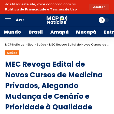
Ao utilizar este site, você concorda com os
Aceitar
Política de Privacidade
e
Termos de Uso
.
Aa
Mundo
Brasil
Amapá
Macapá
Ent
MCP Notícias
>
Blog
>
Saúde
>
MEC Revoga Edital de Novos Cursos de Medicina Privados, Alegando Mudança de Cenário e Prioridade à Qualidade
Saúde
MEC Revoga Edital de
Novos Cursos de Medicina
Privados, Alegando
Mudança de Cenário e
Prioridade à Qualidade