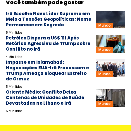
Você também pode gostar
Irã Escolhe Novo Líder Supremo em
Meio a Tensões Geopolíticas; Nome
Permanece em Segredo
Mundo
5 Min lidos
Petróleo Dispara a US$ 111 Após
Retórica Agressiva de Trump sobre
Conflito no Irã
Mundo
4 Min lidos
Impasse em Islamabad:
Negociações EUA-Irã Fracassam e
Trump Ameaça Bloquear Estreito
Mundo
de Ormuz
5 Min lidos
Oriente Médio: Conflito Deixa
Centenas de Unidades de Saúde
Devastadas no Líbano e Irã
Mundo
5 Min lidos