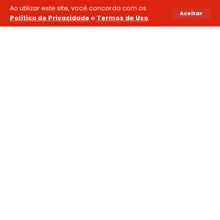
Ao utilizar este site, você concorda com os
Aceitar
Política de Privacidade
e
Termos de Uso
.