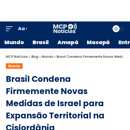
Aa
Mundo
Brasil
Amapá
Macapá
Ent
MCP Notícias
>
Blog
>
Mundo
>
Brasil Condena Firmemente Novas Medidas de Israel para Expansão Territorial na Cisjordânia
Mundo
Brasil Condena
Firmemente Novas
Medidas de Israel para
Expansão Territorial na
Cisjordânia