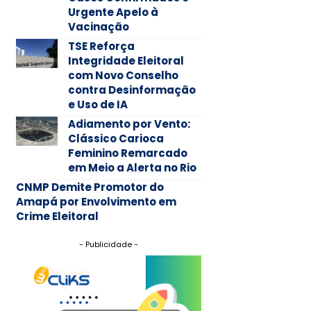
Urgente Apelo à
Vacinação
TSE Reforça
Integridade Eleitoral
com Novo Conselho
contra Desinformação
e Uso de IA
Adiamento por Vento:
Clássico Carioca
Feminino Remarcado
em Meio a Alerta no Rio
CNMP Demite Promotor do
Amapá por Envolvimento em
Crime Eleitoral
- Publicidade -