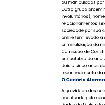
ou manipulados por
Outro grupo proemine
involuntários), hom
relacionamentos sex
sociedade por sua c
online tem levado 
criminalização da mi
Comissão de Constit
em outubro do ano p
dois a cinco anos d
reconhecimento da s
O Cenário Alarman
A gravidade dos con
acentuada pelo cenár
dados do Ministério