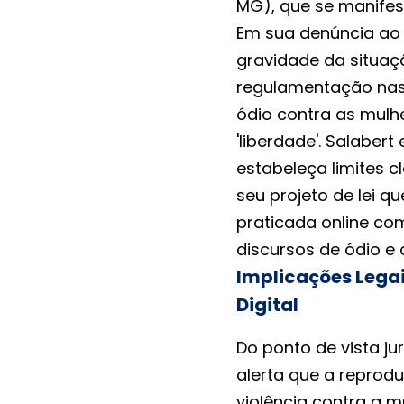
MG), que se manife
Em sua denúncia ao M
gravidade da situa
regulamentação nas 
ódio contra as mulh
'liberdade'. Salaber
estabeleça limites c
seu projeto de lei q
praticada online co
discursos de ódio e
Implicações Legai
Digital
Do ponto de vista ju
alerta que a reprod
violência contra a m