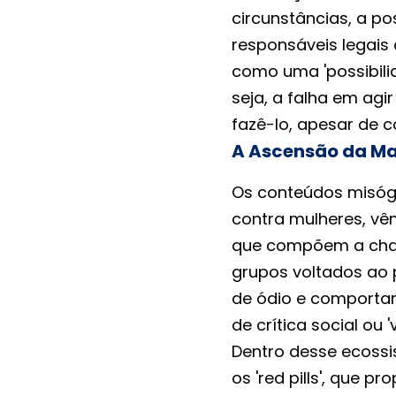
circunstâncias, a po
responsáveis legais
como uma 'possibili
seja, a falha em ag
fazê-lo, apesar de c
A Ascensão da Mac
Os conteúdos misógi
contra mulheres, v
que compõem a cham
grupos voltados ao
de ódio e comportam
de crítica social ou 
Dentro desse ecoss
os 'red pills', que 