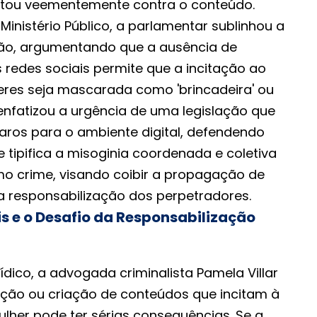
stou veementemente contra o conteúdo.
inistério Público, a parlamentar sublinhou a
ção, argumentando que a ausência de
redes sociais permite que a incitação ao
eres seja mascarada como 'brincadeira' ou
t enfatizou a urgência de uma legislação que
laros para o ambiente digital, defendendo
ue tipifica a misoginia coordenada e coletiva
mo crime, visando coibir a propagação de
 a responsabilização dos perpetradores.
s e o Desafio da Responsabilização
rídico, a advogada criminalista Pamela Villar
ução ou criação de conteúdos que incitam à
ulher pode ter sérias consequências. Se a