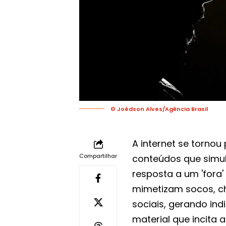
© Joédson Alves/Agência Brasil
A internet se torno
Compartilhar
conteúdos que simul
resposta a um 'fora
mimetizam socos, ch
sociais, gerando in
material que incita