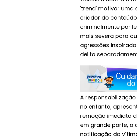
'trend' motivar uma 
criador do conteúdo
criminalmente por l
mais severa para que
agressões inspirada
delito separadament
A responsabilização 
no entanto, apresen
remoção imediata de
em grande parte, a 
notificação da víti