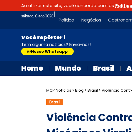
Ao utilizar este site, você concorda com os
Polític
|
sábado, 8 ago 2026
Política
Negócios
Gastronom
Você repórter !
Tem alguma notícias? Envia-nos!
Nosso Whatsapp
Home
Mundo
Brasil
A
MCP Notícias
>
Blog
>
Brasil
>
Violência Contra
Brasil
Violência Contr