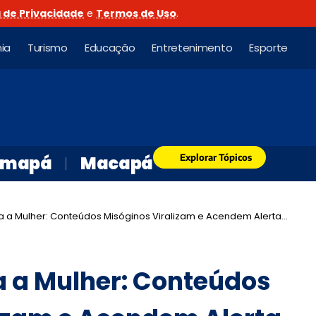
a de Privacidade
e
Termos de Uso
.
ia
Turismo
Educação
Entretenimento
Esporte
Explorar Tópicos
mapá
Macapá
 a Mulher: Conteúdos Misóginos Viralizam e Acendem Alerta Urgente
a a Mulher: Conteúdos