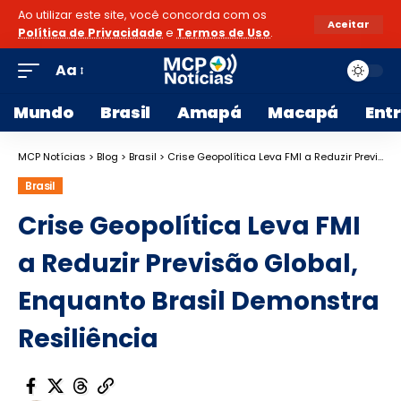
Ao utilizar este site, você concorda com os
Aceitar
Política de Privacidade
e
Termos de Uso
.
Aa
Mundo
Brasil
Amapá
Macapá
Ent
MCP Notícias
>
Blog
>
Brasil
>
Crise Geopolítica Leva FMI a Reduzir Previsão Global, Enquanto Brasil Demonstra Resiliência
Brasil
Crise Geopolítica Leva FMI
a Reduzir Previsão Global,
Enquanto Brasil Demonstra
Resiliência