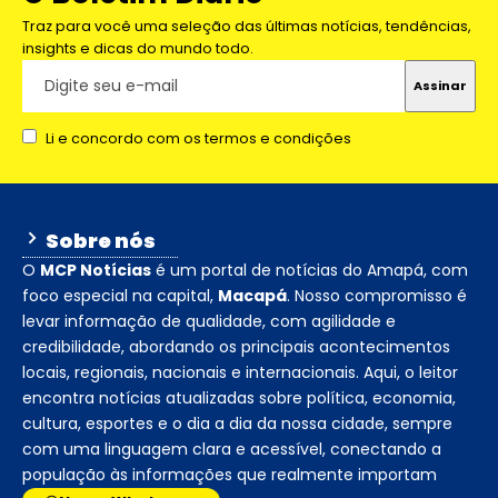
Traz para você uma seleção das últimas notícias, tendências,
insights e dicas do mundo todo.
Li e concordo com os termos e condições
Sobre nós
O
MCP Notícias
é um portal de notícias do Amapá, com
foco especial na capital,
Macapá
. Nosso compromisso é
levar informação de qualidade, com agilidade e
credibilidade, abordando os principais acontecimentos
locais, regionais, nacionais e internacionais. Aqui, o leitor
encontra notícias atualizadas sobre política, economia,
cultura, esportes e o dia a dia da nossa cidade, sempre
com uma linguagem clara e acessível, conectando a
população às informações que realmente importam