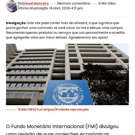
Por
Dinael Monteiro
Nenhum comentário
6 Min lidos
Última atualização: 14 abril, 2026 4:21 pm
Divulgação:
Este site pode conter links de afiliados, o que significa que
posso ganhar uma comissão se você clicar no link e efetuar uma compra.
Recomendo apenas produtos ou serviços que uso pessoalmente e acredito
que agregarão valor aos meus leitores. Agradecemos seu apoio!
© REUTERS/Yuri Gripas/Proibida reprodução
O Fundo Monetário Internacional (FMI) divulgou
uma revisão de suas projeções econômicas