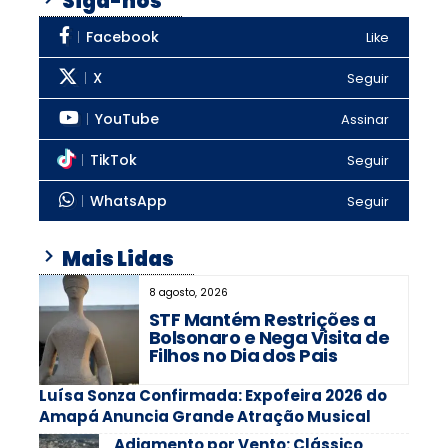
Siga-nos
Facebook
Like
X
Seguir
YouTube
Assinar
TikTok
Seguir
WhatsApp
Seguir
Mais Lidas
8 agosto, 2026
STF Mantém Restrições a
Bolsonaro e Nega Visita de
Filhos no Dia dos Pais
Luísa Sonza Confirmada: Expofeira 2026 do
Amapá Anuncia Grande Atração Musical
Adiamento por Vento: Clássico