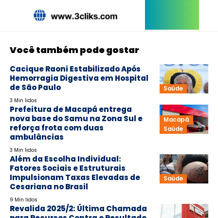
Você também pode gostar
Cacique Raoni Estabilizado Após
Hemorragia Digestiva em Hospital
de São Paulo
Saúde
3 Min lidos
Prefeitura de Macapá entrega
nova base do Samu na Zona Sul e
Macapá
reforça frota com duas
Saúde
ambulâncias
3 Min lidos
Além da Escolha Individual:
Fatores Sociais e Estruturais
Impulsionam Taxas Elevadas de
Saúde
Cesariana no Brasil
9 Min lidos
Revalida 2025/2: Última Chamada
para Recursos Contra o Resultado