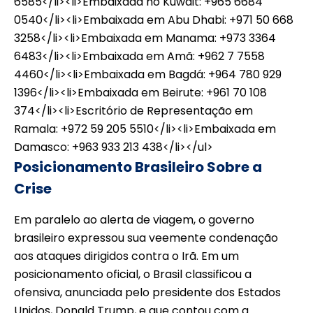
6585</li><li>Embaixada no Kuwait: +965 6684
0540</li><li>Embaixada em Abu Dhabi: +971 50 668
3258</li><li>Embaixada em Manama: +973 3364
6483</li><li>Embaixada em Amã: +962 7 7558
4460</li><li>Embaixada em Bagdá: +964 780 929
1396</li><li>Embaixada em Beirute: +961 70 108
374</li><li>Escritório de Representação em
Ramala: +972 59 205 5510</li><li>Embaixada em
Damasco: +963 933 213 438</li></ul>
Posicionamento Brasileiro Sobre a
Crise
Em paralelo ao alerta de viagem, o governo
brasileiro expressou sua veemente condenação
aos ataques dirigidos contra o Irã. Em um
posicionamento oficial, o Brasil classificou a
ofensiva, anunciada pelo presidente dos Estados
Unidos, Donald Trump, e que contou com a